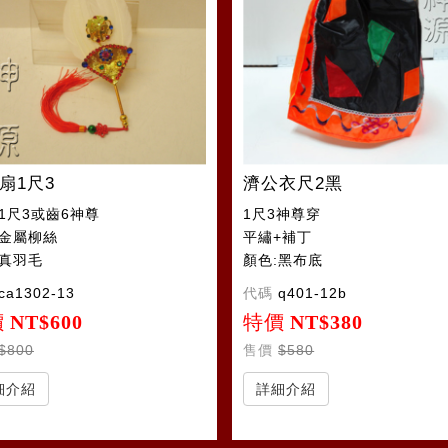
扇1尺3
濟公衣尺2黑
:1尺3或齒6神尊
1尺3神尊穿
:金屬柳絲
平繡+補丁
:真羽毛
顏色:黑布底
ca1302-13
代碼
q401-12b
價
NT$600
特價
NT$380
$800
售價
$580
細介紹
詳細介紹