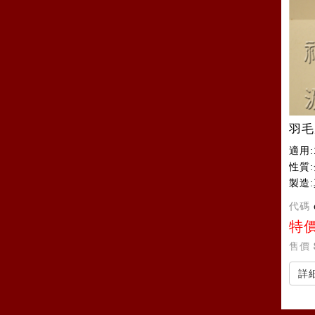
羽毛
適用
性質
製造
代碼
特
售價
詳