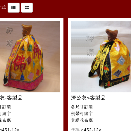
方式
衣-客製品
濟公衣<客製品
寸訂製
各尺寸訂製
可繡字
劍帶可繡字
花布底
黃緹花布底
q451-12y
代碼
q452-12y