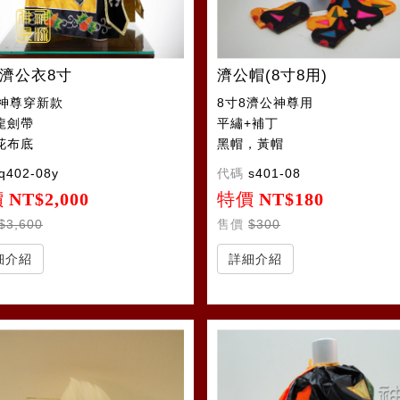
濟公衣8寸
濟公帽(8寸8用)
8神尊穿新款
8寸8濟公神尊用
龍劍帶
平繡+補丁
花布底
黑帽，黃帽
q402-08y
代碼
s401-08
價
NT$2,000
特價
NT$180
$3,600
售價
$300
細介紹
詳細介紹