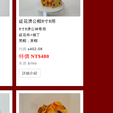
緹花濟公帽8寸8用
8寸8濟公神尊用
緹花布+補丁
黑帽，黃帽
代碼
s402-08
特價
NT$480
售價
$750
詳細介紹