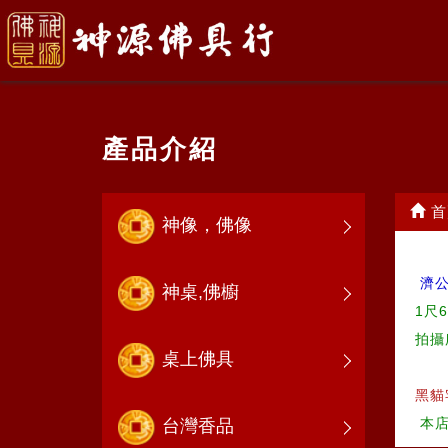
產品介紹
首
神像，佛像
濟
神桌,佛櫥
1尺
拍攝
桌上佛具
黑貓
本店
台灣香品