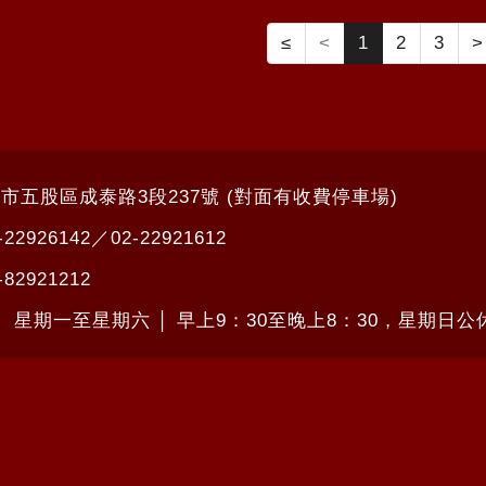
≤
<
1
2
3
>
北市五股區成泰路3段237號 (對面有收費停車場)
-22926142
／
02-22921612
-82921212
： 星期一至星期六 │ 早上9：30至晚上8：30，星期日公