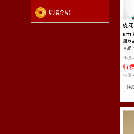
展場介紹
緹花
8寸
黑草
黃緹
代碼
特
售價
詳