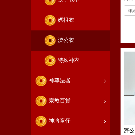
詳
媽祖衣
濟公衣
特殊神衣
神尊法器
宗教百貨
神將童仔
濟公