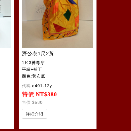
濟公衣1尺2黃
1尺3神尊穿
平繡+補丁
顏色:黃布底
代碼
q401-12y
特價
NT$380
售價
$580
詳細介紹