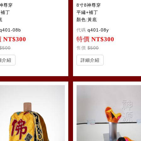
8神尊穿
8寸8神尊穿
+補丁
平繡+補丁
底
顏色:黃底
q401-08b
代碼
q401-08y
價
NT$300
特價
NT$300
$500
售價
$500
細介紹
詳細介紹