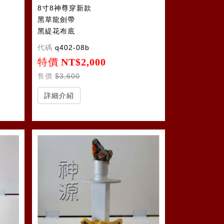
8寸8神尊穿新款
黑草龍劍帶
黑緹花布底
代碼
q402-08b
特價
NT$2,000
售價
$3,600
詳細介紹