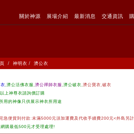
關於神源
展場介紹
最新消息
交通資訊
頁
神明衣
濟公衣
公衣
,濟公活佛衣服,
濟公禪師衣服
,濟公破衣,
濟公寶衣,破衣
6以上神尊衣請詢價訂購
所用的神像只供展示神衣所用途
宅急便貨到付款:未滿5000元須加運費及代收手續費200元<外島另計
網購最低500元才受理處理!