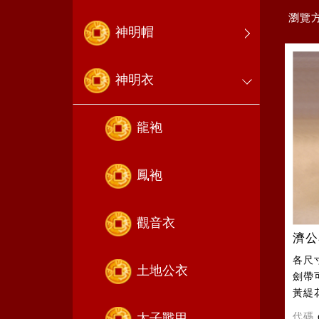
瀏覽
神明帽
神明衣
龍袍
鳳袍
觀音衣
濟公
各尺
土地公衣
劍帶
黃緹
代碼
太子戰甲