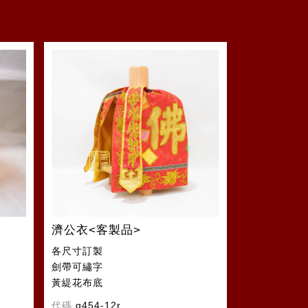
濟公衣<客製品>
各尺寸訂製
劍帶可繡字
黃緹花布底
代碼
q454-12r