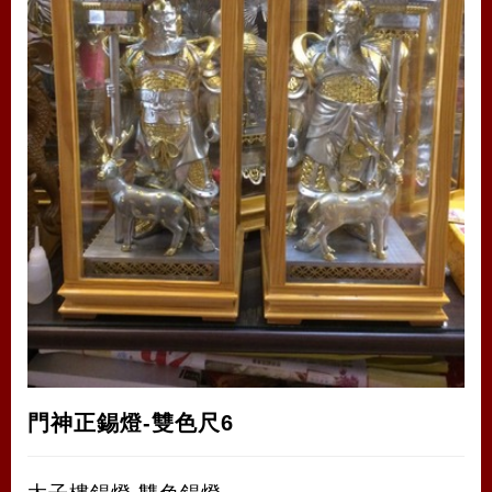
門神正錫燈-雙色尺6