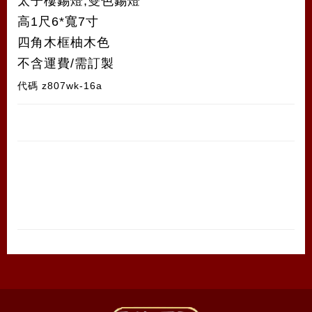
太子樓錫燈,雙色錫燈
高1尺6*寬7寸
四角木框柚木色
不含運費/需訂製
代碼
z807wk-16a