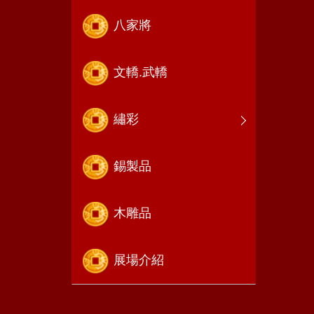
八家將
文轎.武轎
繡彩
錫製品
木雕品
展場介紹