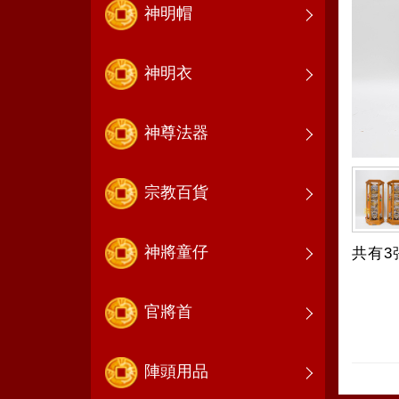
神明帽
神明衣
神尊法器
宗教百貨
神將童仔
共有3
官將首
陣頭用品