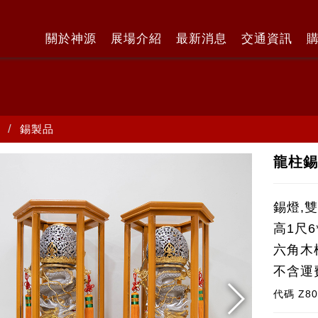
關於神源
展場介紹
最新消息
交通資訊
錫製品
龍柱錫
錫燈,
高1尺6
六角木
不含運
代碼
Z8