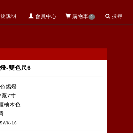
購物說明
搜尋
會員中心
購物車
0
燈-雙色尺6
雙色錫燈
*寬7寸
框柚木色
費
05WK-16