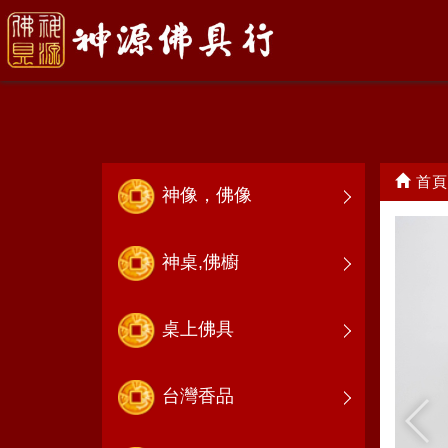
錫製品
首頁
神像，佛像
神桌,佛櫥
桌上佛具
台灣香品