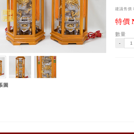
建議售價
特價
數量
-
張圖