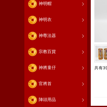
神明帽
神明衣
神尊法器
宗教百貨
神將童仔
共有3
官將首
陣頭用品