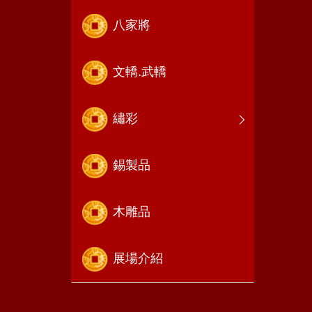
八家將
文轎.武轎
繡彩
錫製品
木雕品
展場介紹