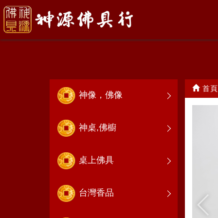
錫製品
首頁
神像，佛像
神桌,佛櫥
桌上佛具
台灣香品