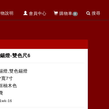
購物說明
搜尋
會員中心
購物車
0
錫燈-雙色尺6
錫燈,雙色錫燈
*寬7寸
框柚木色
費
1wk-16