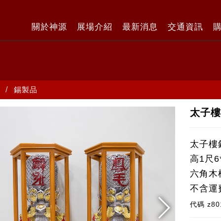
關於神源
展場介紹
最新消息
交通資訊
錫製品
太子樓
太子樓
高1尺6
六角木
不含運
代碼
z80