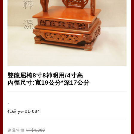
雙龍屈椅8寸8神明用/4寸高
內徑尺寸:寬19公分*深17公分
.
代碼
ye-01-084
建議售價
NT$4,380