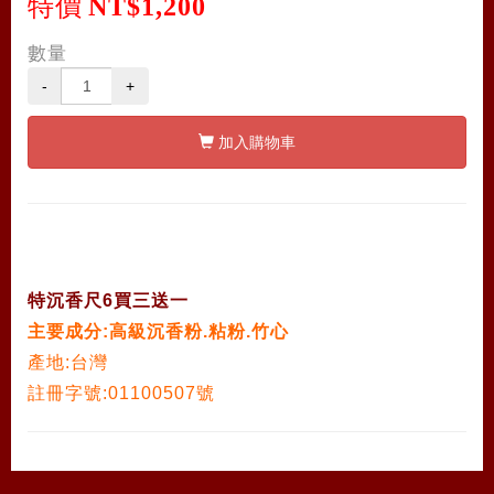
特價
NT$1,200
數量
-
+
加入購物車
特沉香尺6買三送一
主要成分:高級沉香粉.粘粉.竹心
產地:台灣
註冊字號:01100507號