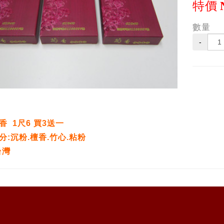
特價
數量
-
香 1尺6 買3送一
分:沉粉.檀香.竹心.粘粉
台灣