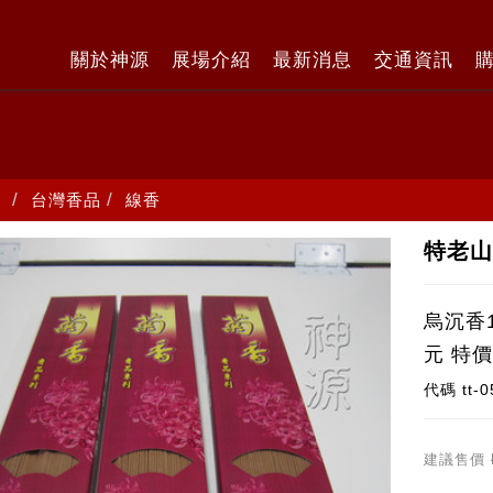
關於神源
展場介紹
最新消息
交通資訊
台灣香品
線香
特老山
烏沉香1
元 特價
代碼
tt-
建議售價