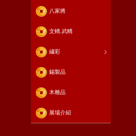
八家將
文轎.武轎
繡彩
錫製品
木雕品
展場介紹