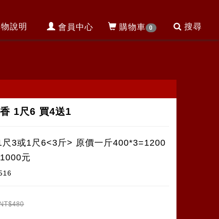
購物說明
搜尋
會員中心
購物車
0
香 1尺6 買4送1
尺3或1尺6<3斤> 原價一斤400*3=1200
1000元
0516
NT$480