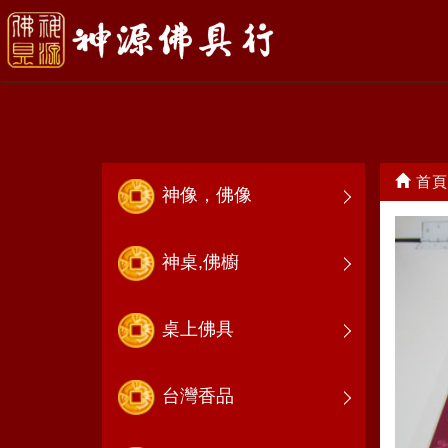
線香
首頁
神像，佛像
神桌,佛櫥
桌上佛具
台灣香品