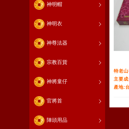
神明帽
神明衣
神尊法器
宗教百貨
特老山
主要成
神將童仔
產地:
官將首
陣頭用品