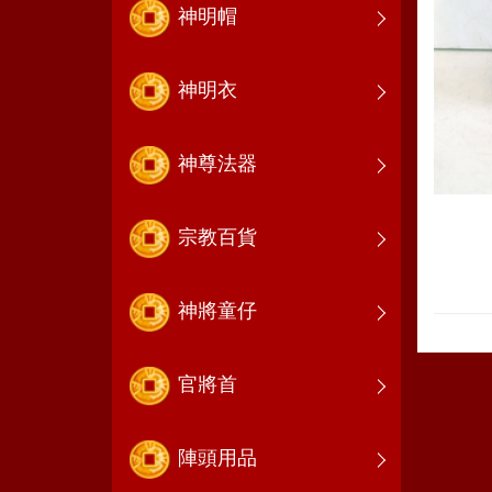
神明帽
神明衣
神尊法器
宗教百貨
神將童仔
官將首
陣頭用品