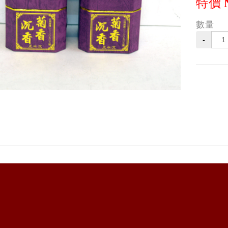
特價
數量
-