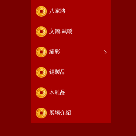
八家將
文轎.武轎
繡彩
錫製品
木雕品
展場介紹