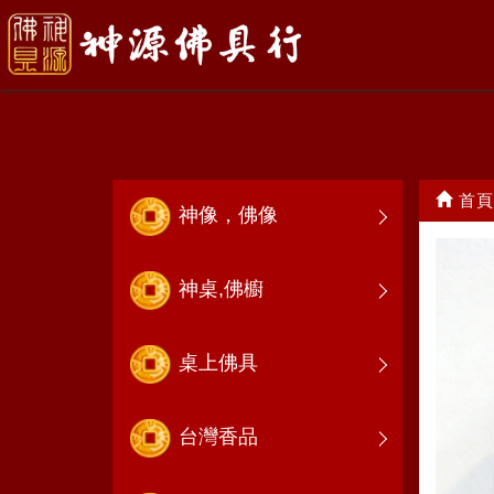
香環
首頁
神像，佛像
神桌,佛櫥
桌上佛具
台灣香品