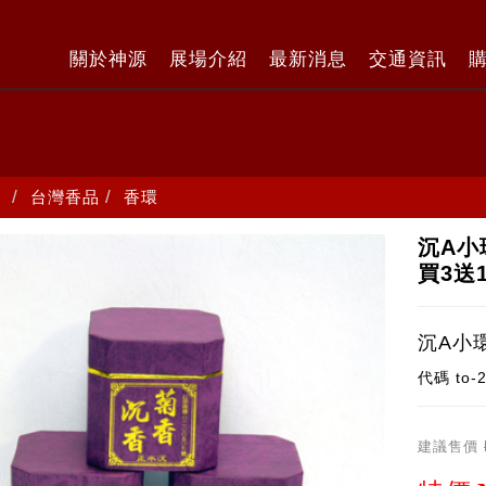
關於神源
展場介紹
最新消息
交通資訊
台灣香品
香環
沉A小
買3送
沉A小
代碼
to-
建議售價