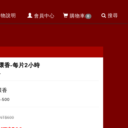
購物說明
搜尋
會員中心
購物車
0
環香-每片2小時
1
環香
2-500
NT$600