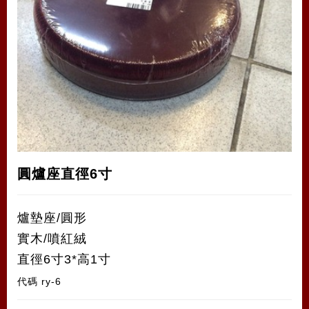
圓爐座直徑6寸
爐墊座/圓形
實木/噴紅絨
直徑6寸3*高1寸
代碼
ry-6