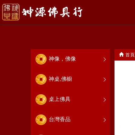
祖先牌位
首頁
神像，佛像
神桌,佛櫥
桌上佛具
台灣香品