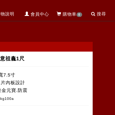
購物說明
搜尋
會員中心
購物車
0
意祖龕1尺
寬7.5寸
11片內板設計
坐金元寶.防震
-kg100a