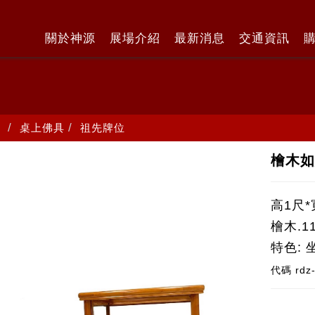
關於神源
展場介紹
最新消息
交通資訊
桌上佛具
祖先牌位
檜木如
高1尺*
檜木.
特色: 
代碼
rdz