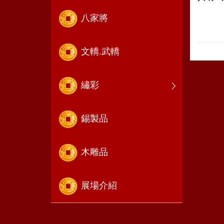
八家將
文轎.武轎
繡彩
錫製品
木雕品
展場介紹