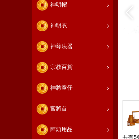
神明帽
神明衣
神尊法器
宗教百貨
神將童仔
官將首
陣頭用品
共有5