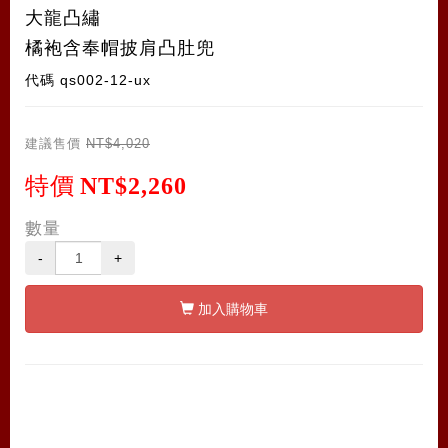
大龍凸繡
橘袍含奉帽披肩凸肚兜
代碼
qs002-12-ux
建議售價
NT$4,020
特價
NT$2,260
數量
-
+
加入購物車