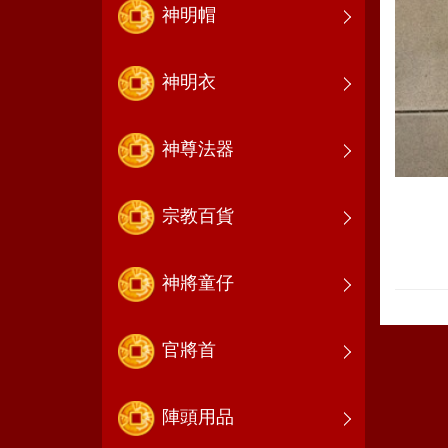
神明帽
神明衣
神尊法器
宗教百貨
神將童仔
官將首
陣頭用品