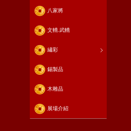
八家將
文轎.武轎
繡彩
錫製品
木雕品
展場介紹