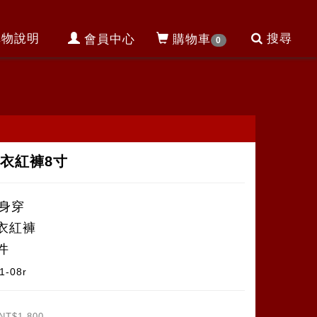
購物說明
搜尋
會員中心
購物車
0
衣紅褲8寸
軟身穿
衣紅褲
件
1-08r
NT$1,800