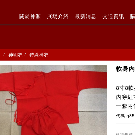
關於神源
展場介紹
最新消息
交通資訊
神明衣
特殊神衣
軟身內
8寸8
內穿紅
一套兩
代碼
q85
建議售價