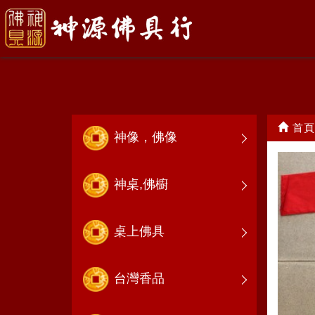
特殊神衣
首頁
神像，佛像
神桌,佛櫥
桌上佛具
台灣香品