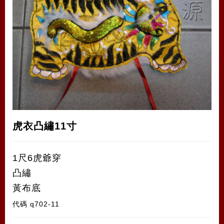
虎衣凸繡11寸
1尺6虎爺穿
凸繡
黃布底
代碼
q702-11