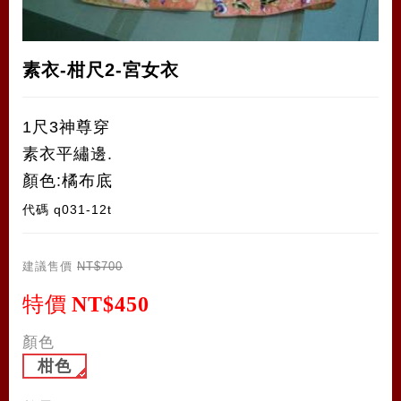
素衣-柑尺2-宮女衣
1尺3神尊穿
素衣平繡邊.
顏色:橘布底
代碼
q031-12t
建議售價
NT$700
特價
NT$450
顏色
柑色