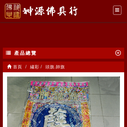
頭旗.帥旗
產品總覽
首頁
繡彩
頭旗.帥旗