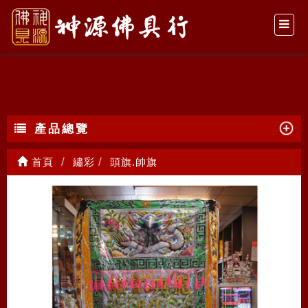
頭旗.帥旗
產品總覽
首頁
繡彩
頭旗.帥旗