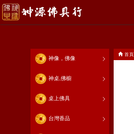
頭旗.帥旗
首頁
神像，佛像
神桌,佛櫥
桌上佛具
台灣香品