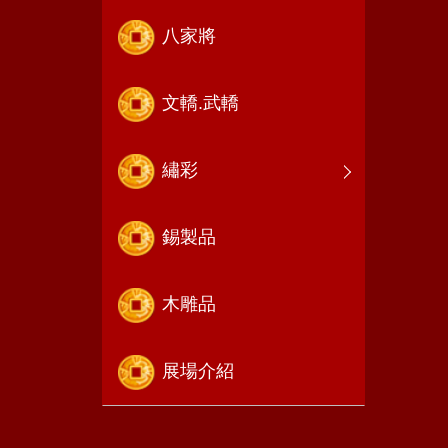
八家將
文轎.武轎
繡彩
錫製品
木雕品
展場介紹