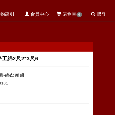
購物說明
搜尋
會員中心
購物車
0
手工綿2尺2*3尺6
業-綿凸頭旗
3101