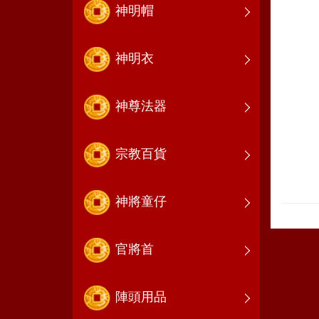
神明帽
神明衣
神尊法器
宗教百貨
神將童仔
官將首
陣頭用品