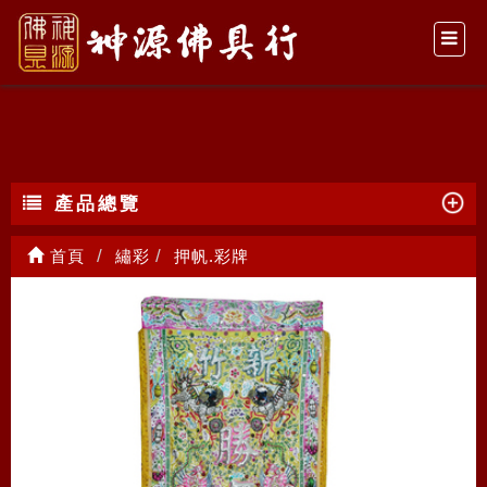
押帆.彩牌
產品總覽
首頁
繡彩
押帆.彩牌