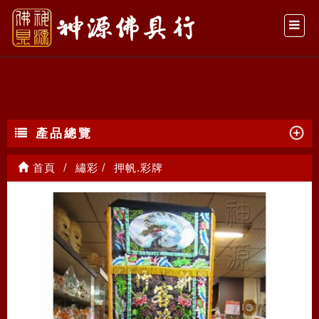
押帆.彩牌
產品總覽
首頁
繡彩
押帆.彩牌