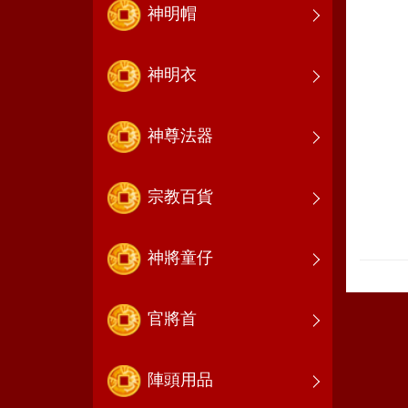
神明帽
神明衣
神尊法器
宗教百貨
神將童仔
官將首
陣頭用品