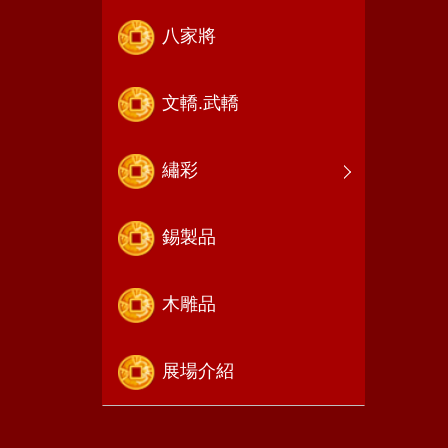
八家將
文轎.武轎
繡彩
錫製品
木雕品
展場介紹