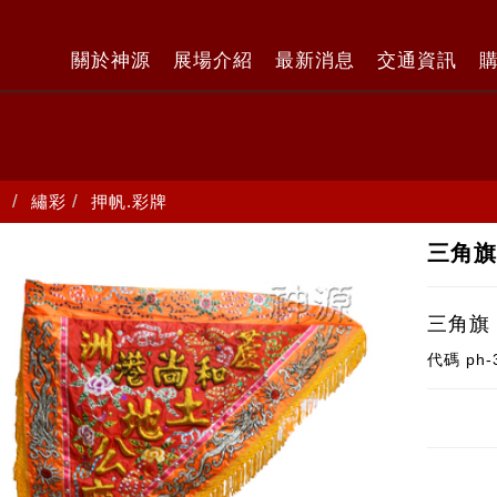
關於神源
展場介紹
最新消息
交通資訊
繡彩
押帆.彩牌
三角
三角旗
代碼
ph-