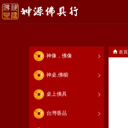
押帆.彩牌
首頁
神像，佛像
神桌,佛櫥
桌上佛具
台灣香品