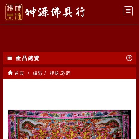
押帆.彩牌
產品總覽
首頁
繡彩
押帆.彩牌