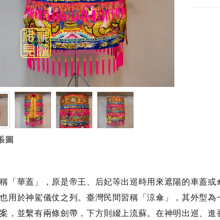
張圖
稱「華蓋」，原是帝王、后妃等出巡時用來遮陽的車蓋或
也用於神駕儀仗之列。臺灣民間習稱「涼傘」，其外型為
案，並繫有兩條劍帶，下方則綴上流蘇。在神明出巡、進