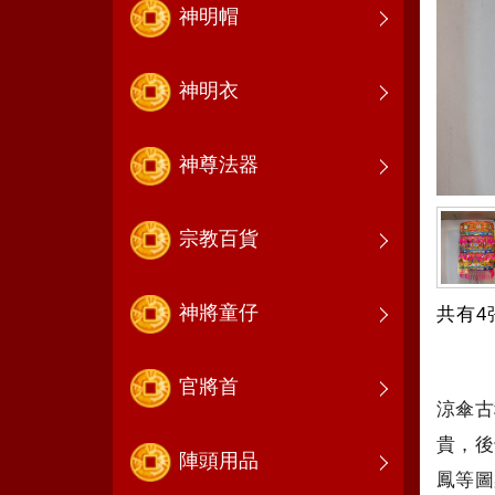
神明帽
神明衣
神尊法器
宗教百貨
神將童仔
共有4
官將首
涼傘古
貴，後
陣頭用品
鳳等圖