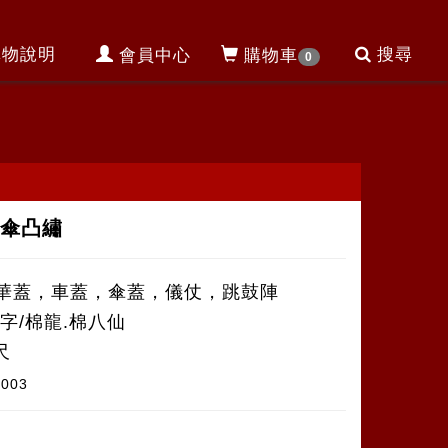
購物說明
搜尋
會員中心
購物車
0
涼傘凸繡
華蓋，車蓋，傘蓋，儀仗，跳鼓陣
凸字/棉龍.棉八仙
尺
6003