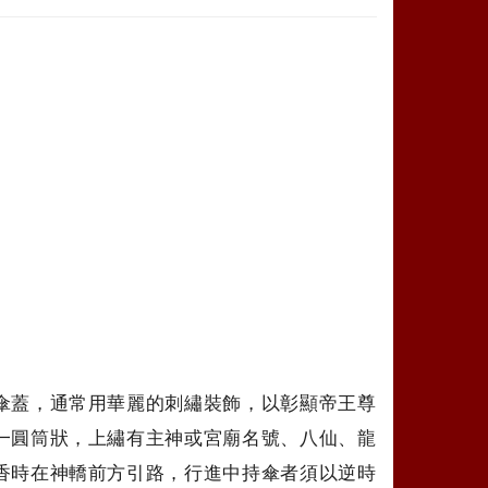
傘蓋，通常用華麗的刺繡裝飾，以彰顯帝王尊
一圓筒狀，上繡有主神或宮廟名號、八仙、龍
香時在神轎前方引路，行進中持傘者須以逆時