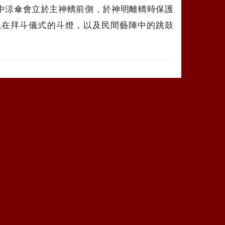
中涼傘會立於主神轎前側，於神明離轎時保護
現在拜斗儀式的斗燈，以及民間藝陣中的跳鼓