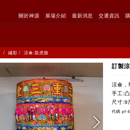
關於神源
展場介紹
最新消息
交通資訊
繡彩
涼傘.龍虎旗
訂製
涼傘，
手工:
尺寸:9
代碼
pf-