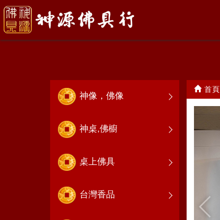
涼傘.龍虎旗
首頁
神像，佛像
神桌,佛櫥
桌上佛具
台灣香品