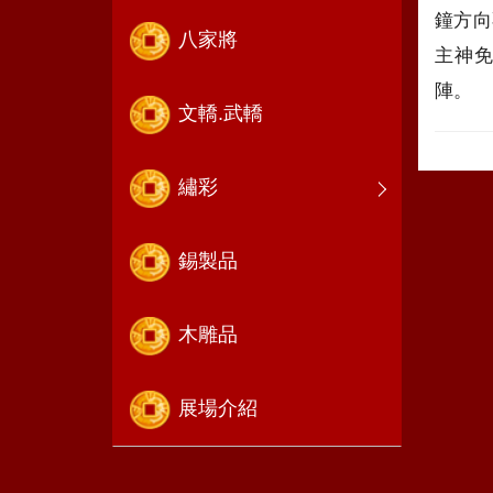
鐘方向
八家將
主神
陣
文轎.武轎
繡彩
錫製品
木雕品
展場介紹