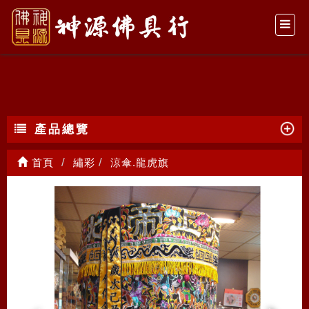
涼傘.龍虎旗
產品總覽
首頁
繡彩
涼傘.龍虎旗