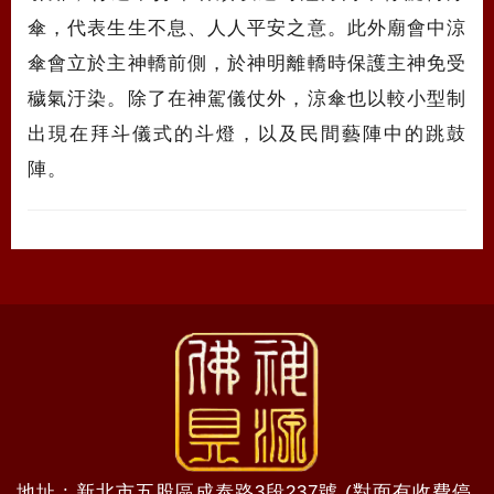
傘，代表生生不息、人人平安之意。此外廟會中涼
傘會立於主神轎前側，於神明離轎時保護主神免受
穢氣汙染。除了在神駕儀仗外，涼傘也以較小型制
出現在拜斗儀式的斗燈，以及民間藝陣中的跳鼓
陣。
地址 : 新北市五股區成泰路3段237號 (對面有收費停