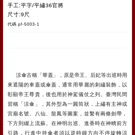
手工:平字/平繡36官將
尺寸:9尺
代碼
pf-5003-1
涼傘古稱「華蓋」，原是帝王、后妃等出巡時用
來遮陽的車蓋或傘蓋，通常用華麗的刺繡裝飾，以
彰顯帝王尊貴，後也用於神駕儀仗之列。臺灣民間
習稱「涼傘」，其外型為一圓筒狀，上繡有主神或
宮廟名號、八仙、龍鳳等圖案，並繫有兩條劍帶，
下方則綴上流蘇。在神明出巡、進香時在神轎前方
引路，行進中持傘者須以逆時鐘方向不停旋轉涼