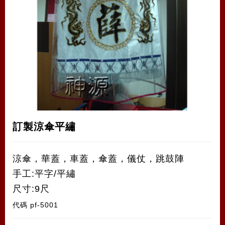
訂製涼傘平繡
涼傘，華蓋，車蓋，傘蓋，儀仗，跳鼓陣
手工:平字/平繡
尺寸:9尺
代碼
pf-5001