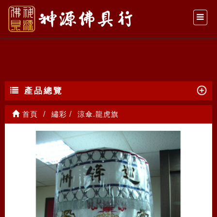
涼傘.龍虎旗
產品總覽
首頁
繡彩
涼傘.龍虎旗