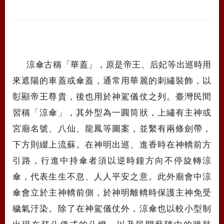
涼傘古稱「華蓋」，原是帝王、后妃等出巡時用
來遮陽的車蓋或傘蓋，通常用華麗的刺繡裝飾，以
彰顯帝王尊貴，後也用於神駕儀仗之列。臺灣民間
習稱「涼傘」，其外型為一圓筒狀，上繡有主神或
宮廟名號、八仙、龍鳳等圖案，並繫有兩條劍帶，
下方則綴上流蘇。在神明出巡、進香時在神轎前方
引路，行進中持傘者須以逆時鐘方向不停旋轉涼
傘，代表生生不息、人人平安之意。此外廟會中涼
傘會立於主神轎前側，於神明離轎時保護主神免受
穢氣汙染。除了在神駕儀仗外，涼傘也以較小型制