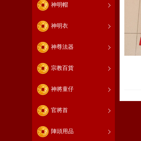
神明帽
神明衣
神尊法器
宗教百貨
神將童仔
官將首
陣頭用品