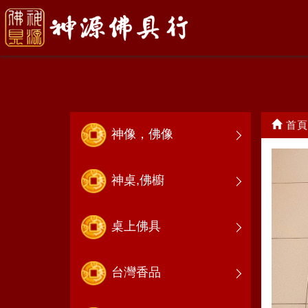
涼傘.龍虎旗
首頁
神像，佛像
神桌,佛櫥
桌上佛具
台灣香品