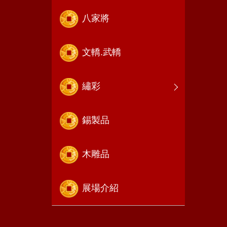
八家將
文轎.武轎
繡彩
錫製品
木雕品
展場介紹