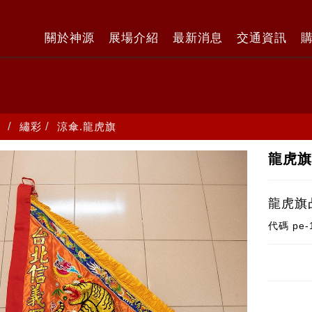
關於神源
展場介紹
最新消息
交通資訊
繡彩
涼傘.龍虎旗
龍虎
龍虎旗
代碼
pe-