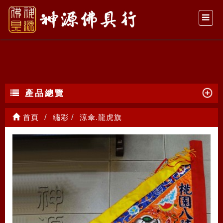
涼傘.龍虎旗
產品總覽
首頁
繡彩
涼傘.龍虎旗