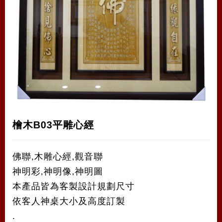
檜木B03平雕心經
佛聯,木雕心經,觀音聯
神明彩,神明像,神明圖
本產品皆為客製設計規劃尺寸
依客人神桌大小及高度訂製
.