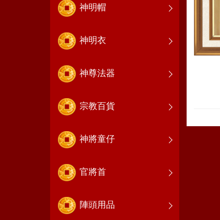
神明帽
神明衣
神尊法器
宗教百貨
神將童仔
官將首
陣頭用品