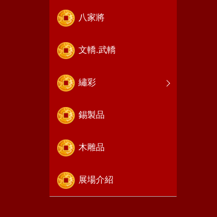
八家將
文轎.武轎
繡彩
錫製品
木雕品
展場介紹