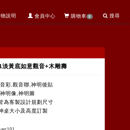
購物說明
搜尋
會員中心
購物車
0
01淡黃底如意觀音+木雕壽
觀音彩,觀音聯,神明後貼
,神明像,神明圖
皆為客製設計規劃尺寸
神桌大小及高度訂製
-wc101