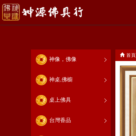
佛聯，神彩
首頁
神像，佛像
神桌,佛櫥
桌上佛具
台灣香品