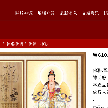
關於神源
展場介紹
最新消息
交通資訊
神桌/佛櫥
佛聯，神彩
WC1
佛聯,
神明彩
本產品
依客人
.
代碼
odb