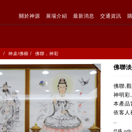
關於神源
展場介紹
最新消息
交通資訊
神桌/佛櫥
佛聯，神彩
佛聯淡
佛聯,
神明彩
本產品
依客人
..
代碼
odb