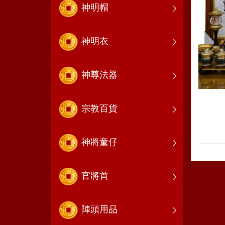
神明帽
神明衣
神尊法器
宗教百貨
神將童仔
官將首
陣頭用品