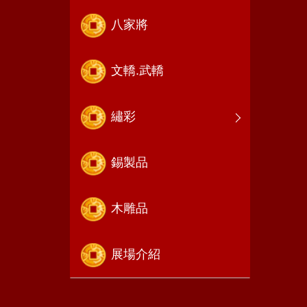
八家將
文轎.武轎
繡彩
錫製品
木雕品
展場介紹