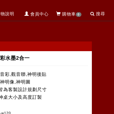
購物說明
搜尋
會員中心
購物車
0
彩水墨2合一
觀音彩,觀音聯,神明後貼
,神明像,神明圖
皆為客製設計規劃尺寸
神桌大小及高度訂製
-w120