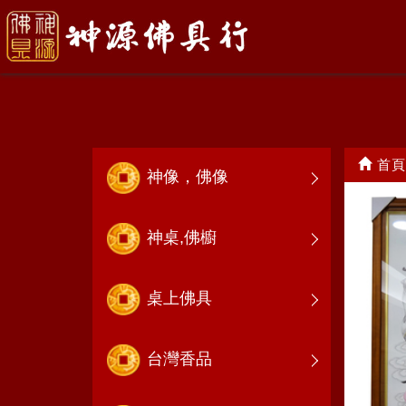
佛聯，神彩
首頁
神像，佛像
神桌,佛櫥
桌上佛具
台灣香品