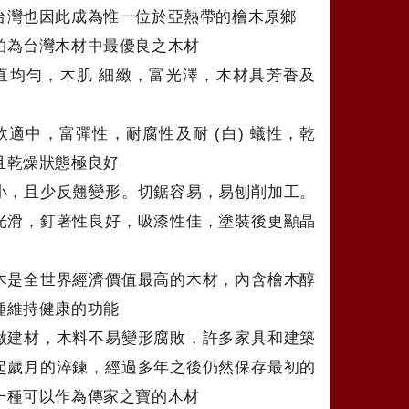
台灣也因此成為惟一位於亞熱帶的檜木原鄉
柏為台灣木材中最優良之木材
直均勻，木肌 細緻，富光澤，木材具芳香及
軟適中，富彈性，耐腐性及耐 (白) 蟻性，乾
且乾燥狀態極良好
小，且少反翹變形。切鋸容易，易刨削加工。
光滑，釘著性良好，吸漆性佳，塗裝後更顯晶
木是全世界經濟價值最高的木材，內含檜木醇
種維持健康的功能
做建材，木料不易變形腐敗，許多家具和建築
起歲月的淬鍊，經過多年之後仍然保存最初的
一種可以作為傳家之寶的木材