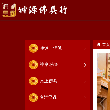
神桌
首頁
神像，佛像
神桌,佛櫥
桌上佛具
台灣香品