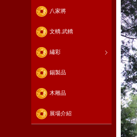
八家將
文轎.武轎
繡彩
錫製品
木雕品
展場介紹