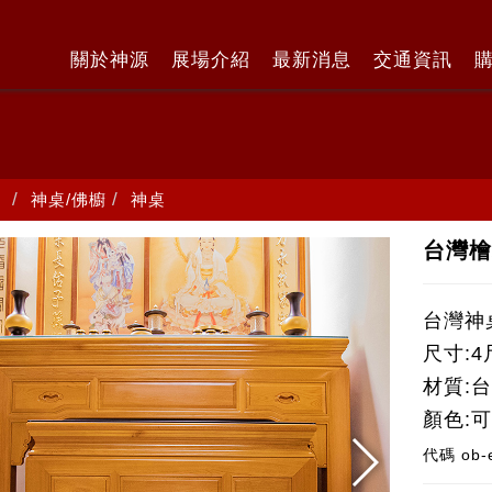
關於神源
展場介紹
最新消息
交通資訊
神桌/佛櫥
神桌
台灣檜
台灣神
尺寸:4
材質:
顏色:
代碼
ob-