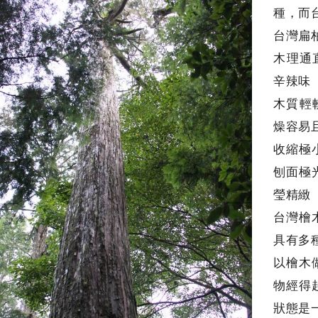
種，而
台灣扁
木理通
辛辣味
木質輕
燥容易
收縮極
刨面極
瑩精緻
台灣檜
具有多
以檜木
物經得
狀態是