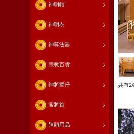
神明帽
神明衣
神尊法器
宗教百貨
神將童仔
共有2
官將首
陣頭用品