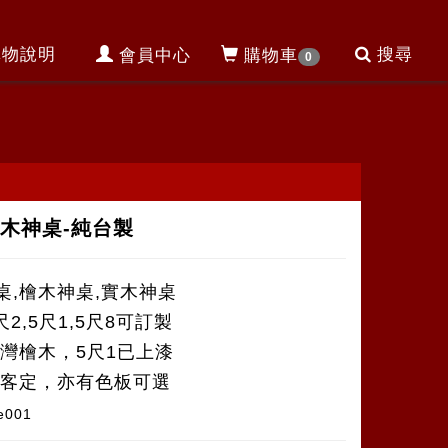
購物說明
搜尋
會員中心
購物車
0
木神桌-純台製
桌,檜木神桌,實木神桌
尺2,5尺1,5尺8可訂製
台灣檜木，5尺1已上漆
可客定，亦有色板可選
e001