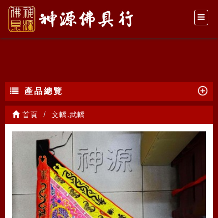
文轎.武轎
產品總覽
首頁
文轎.武轎