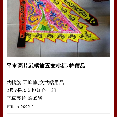
平車亮片武轎旗五支桃紅-特價品
武轎旗,五峰旗,文武轎用品
2尺7長,5支桃紅色一組
平車亮片.蜈蚣邊
代碼
lh-0002-f