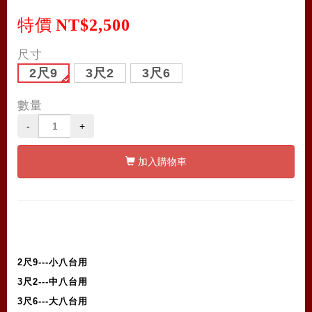
特價
NT$2,500
尺寸
2尺9
3尺2
3尺6
數量
-
+
加入購物車
2尺9---小八台用
3尺2---中八台用
3尺6---大八台用