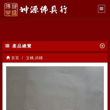
文轎.武轎
產品總覽
首頁
文轎.武轎