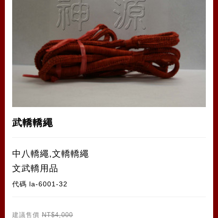
武轎轎繩
中八轎繩,文轎轎繩
文武轎用品
代碼
la-6001-32
建議售價
NT$4,000