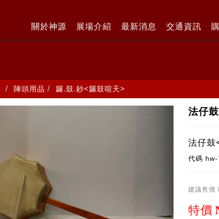
關於神源
展場介紹
最新消息
交通資訊
陣頭用品
鑼.鼓.鈔<鑼鼓喧天>
法仔鼓
法仔鼓
代碼
hw-
建議售價
特價