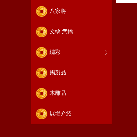
八家將
文轎.武轎
繡彩
錫製品
木雕品
展場介紹