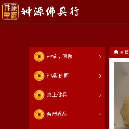
鑼.鼓.鈔<鑼鼓喧天>
首頁
神像，佛像
神桌,佛櫥
桌上佛具
台灣香品