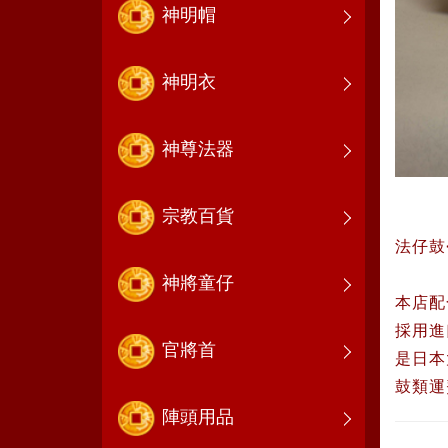
神明帽
神明衣
神尊法器
宗教百貨
法仔鼓
神將童仔
本店配
採用進
官將首
是日本
鼓類運
陣頭用品