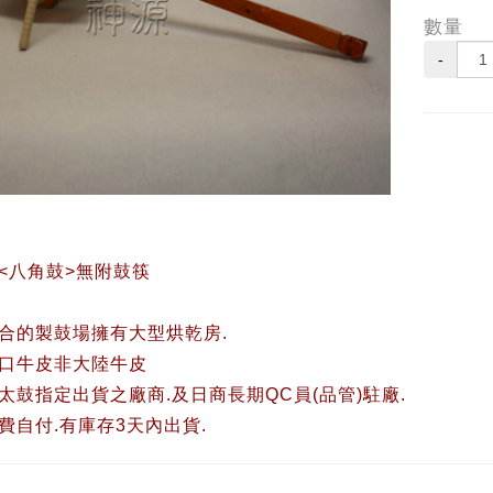
數量
-
<八角鼓>無附鼓筷
合的製鼓場擁有大型烘乾房.
口牛皮非大陸牛皮
太鼓指定出貨之廠商.及日商長期QC員(品管)駐廠.
費自付.有庫存3天內出貨.