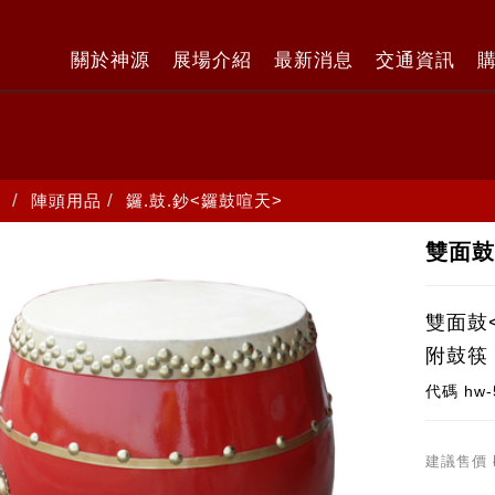
關於神源
展場介紹
最新消息
交通資訊
陣頭用品
鑼.鼓.鈔<鑼鼓喧天>
雙面鼓
雙面鼓
附鼓筷
代碼
hw-
建議售價