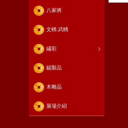
八家將
文轎.武轎
繡彩
錫製品
木雕品
展場介紹