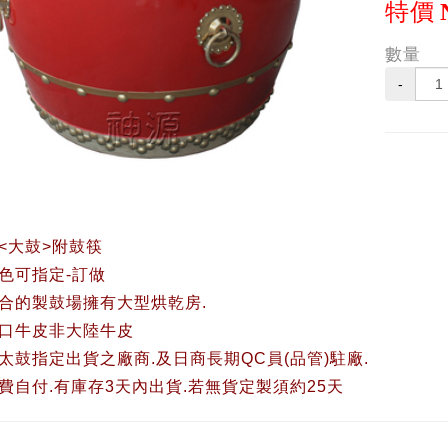
特價
數量
-
<大鼓>附鼓筷
色可指定-訂做
合的製鼓場擁有大型烘乾房.
口牛皮非大陸牛皮
太鼓指定出貨之廠商.及日商長期QC員(品管)駐廠.
費自付.有庫存3天內出貨.若無貨定製須約25天