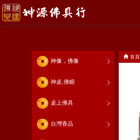
鑼.鼓.鈔<鑼鼓喧天>
首頁
神像，佛像
神桌,佛櫥
桌上佛具
台灣香品