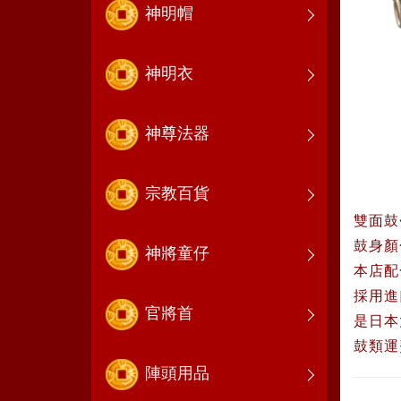
神明帽
神明衣
神尊法器
宗教百貨
雙面鼓
鼓身顏
神將童仔
本店配
採用進
官將首
是日本
鼓類運
陣頭用品