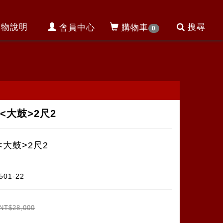
購物說明
搜尋
會員中心
購物車
0
<大鼓>2尺2
<大鼓>2尺2
501-22
NT$28,000