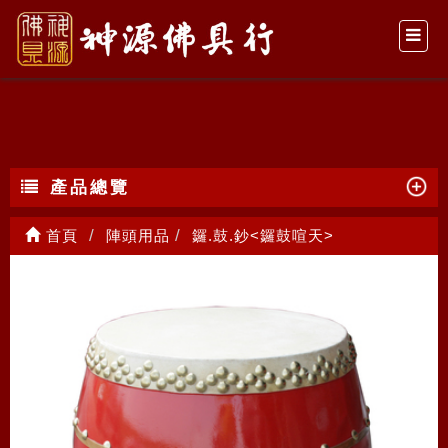
鑼.鼓.鈔<鑼鼓喧天>
產品總覽
首頁
陣頭用品
鑼.鼓.鈔<鑼鼓喧天>