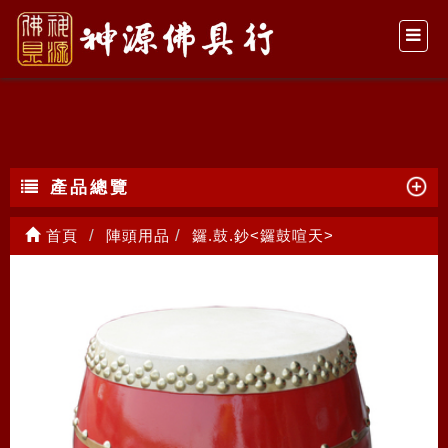
鑼.鼓.鈔<鑼鼓喧天>
產品總覽
首頁
陣頭用品
鑼.鼓.鈔<鑼鼓喧天>