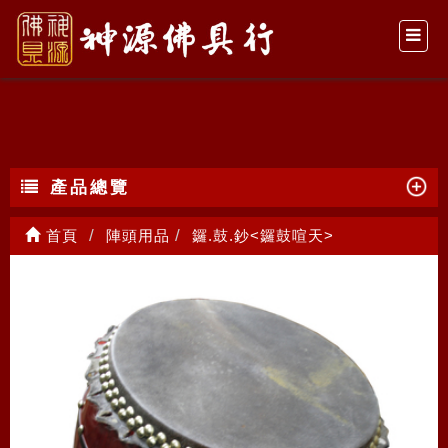
鑼.鼓.鈔<鑼鼓喧天>
產品總覽
首頁
陣頭用品
鑼.鼓.鈔<鑼鼓喧天>