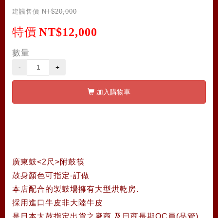
建議售價
NT$20,000
特價
NT$12,000
數量
-
+
加入購物車
廣東鼓<2尺>附鼓筷
鼓身顏色可指定-訂做
本店配合的製鼓場擁有大型烘乾房.
採用進口牛皮非大陸牛皮
是日本太鼓指定出貨之廠商.及日商長期QC員(品管)