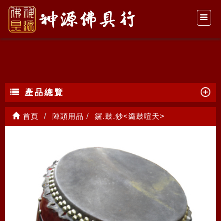
鑼.鼓.鈔<鑼鼓喧天>
產品總覽
首頁
陣頭用品
鑼.鼓.鈔<鑼鼓喧天>