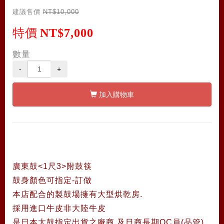
建議售價
NT$10,000
特價
NT$7,000
數量
-
+
加入購物車
廣東鼓<1尺3>附鼓筷
鼓身顏色可指定-訂做
本店配合的製鼓場擁有大型烘乾房.
採用進口牛皮非大陸牛皮
是日本太鼓指定出貨之廠商.及日商長期QC員(品管)