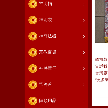
神明帽
神明衣
神尊法器
宗教百貨
轎前鼓
告訴我
神將童仔
台灣廠
*更多
官將首
陣頭用品