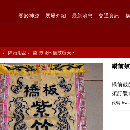
關於神源
展場介紹
最新消息
交通資訊
陣頭用品
鑼.鼓.鈔<鑼鼓喧天>
轎前鼓
轎前鼓
須訂製
代碼
hw-