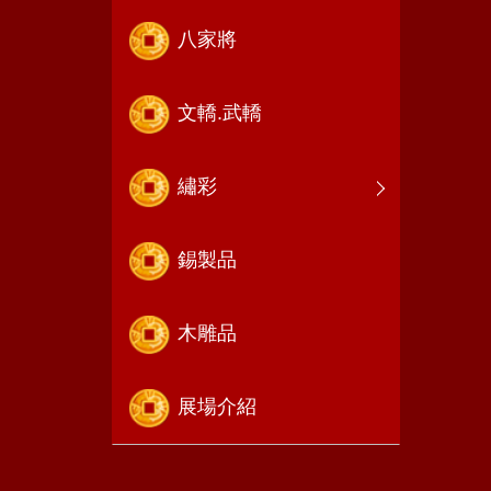
八家將
文轎.武轎
繡彩
錫製品
木雕品
展場介紹