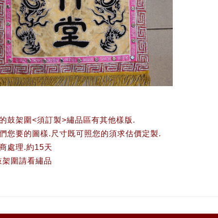
的鼓架圍<須訂製>繡品區有其他樣版.
們您要的圖樣.尺寸既可照您的須求估價定製.
商處理.約15天
鼓架圍請看繡品