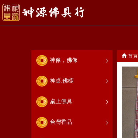
鑼.鼓.鈔<鑼鼓喧天>
首頁
神像，佛像
神桌,佛櫥
桌上佛具
台灣香品