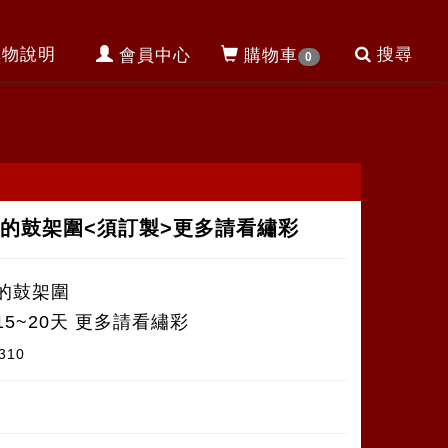
購物說明
搜尋
會員中心
購物車
0
的鼓架圍<須訂製>更多請看繡彩
的鼓架圍
15~20天 更多請看繡彩
310