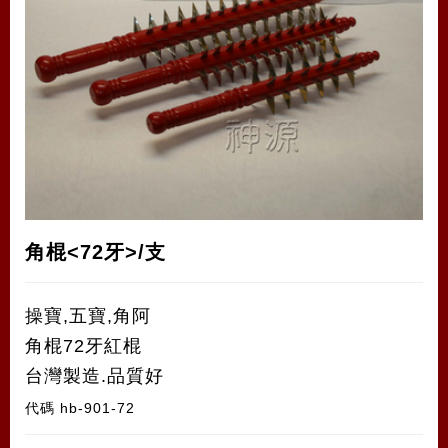
角棍<72牙>/支
操寶,五寶,角阿
角棍72牙紅棍
台灣製造.品質好
代碼
hb-901-72