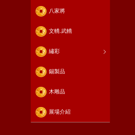
八家將
文轎.武轎
繡彩
錫製品
木雕品
展場介紹