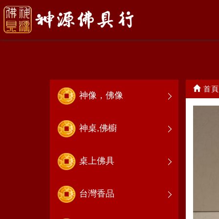
五寶
首頁
神像，佛像
神桌,佛櫥
桌上佛具
台灣香品