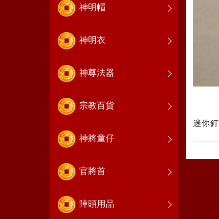
神明帽
神明衣
神尊法器
宗教百貨
迷
神將童仔
官將首
陣頭用品