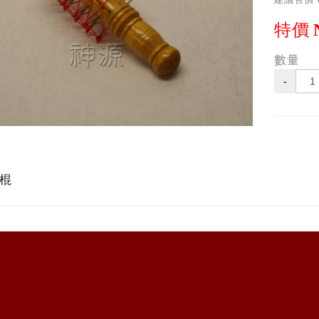
特價
數量
-
你釘棍