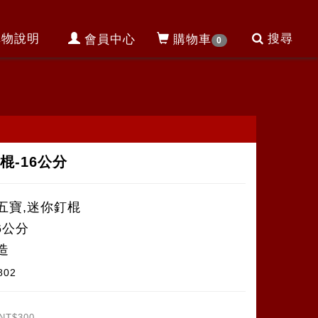
購物說明
搜尋
會員中心
購物車
0
棍-16公分
五寶,迷你釘棍
6公分
造
802
NT$300