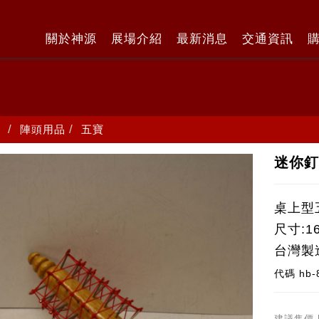
關於神源
展場介紹
最新消息
交通資訊
陣頭用品
五寶
迷你釘
桌上型
尺寸:1
台灣製
代碼
hb-
建議售價