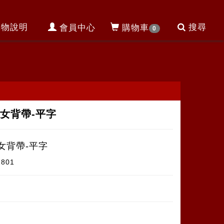
購物說明
搜尋
會員中心
購物車
0
女背帶-平字
女背帶-平字
2801