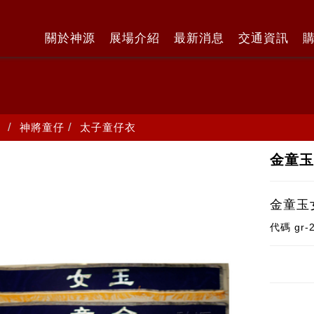
關於神源
展場介紹
最新消息
交通資訊
神將童仔
太子童仔衣
金童玉
金童玉
代碼
gr-