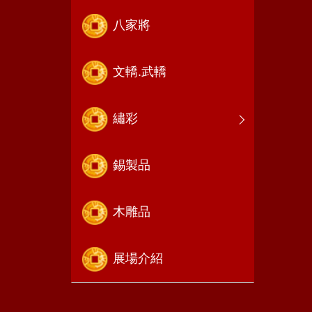
八家將
文轎.武轎
繡彩
錫製品
木雕品
展場介紹