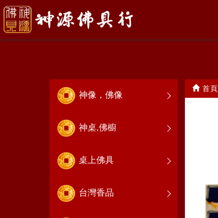
太子童仔衣
首頁
神像，佛像
神桌,佛櫥
桌上佛具
台灣香品