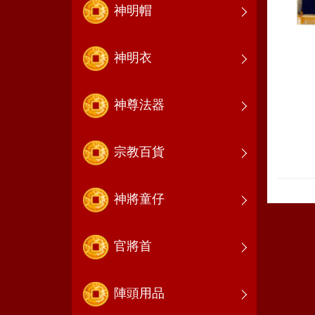
神明帽
神明衣
神尊法器
宗教百貨
神將童仔
官將首
陣頭用品