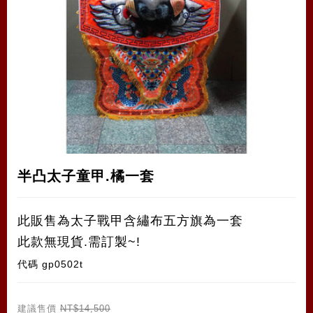
半凸太子童甲.橘一套
此販售為太子戰甲含繡布五方旗為一套
此款無現貨.需訂製~!
代碼
gp0502t
建議售價
NT$14,500