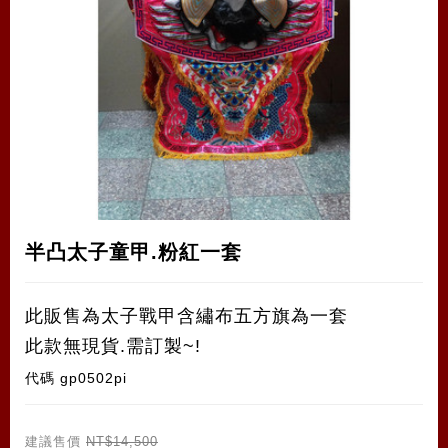
半凸太子童甲.粉紅一套
此販售為太子戰甲含繡布五方旗為一套
此款無現貨.需訂製~!
代碼
gp0502pi
建議售價
NT$14,500