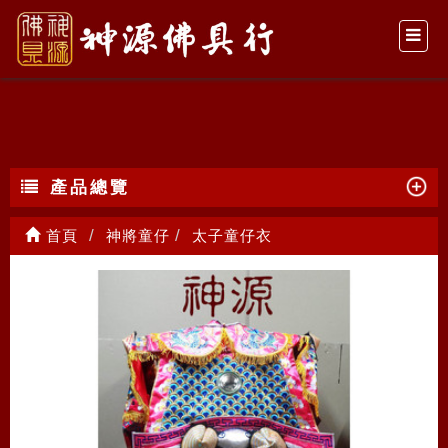
太子童仔衣
產品總覽
首頁
神將童仔
太子童仔衣