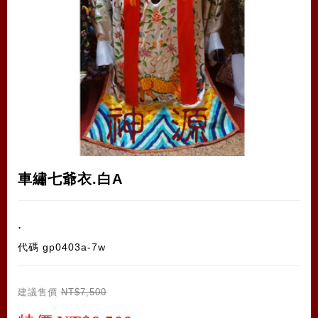
車繡七爺衣.白A
.
代碼
gp0403a-7w
建議售價
NT$7,500