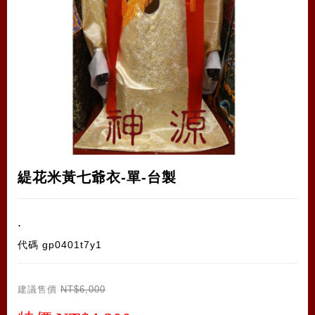
緹花米黃七爺衣-單-台製
.
代碼
gp0401t7y1
建議售價
NT$6,000