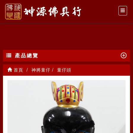
童仔頭
產品總覽
首頁
神將童仔
童仔頭