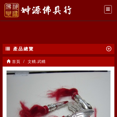
文轎.武轎
產品總覽
首頁
文轎.武轎