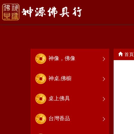
成品特展
首頁
神像，佛像
神桌,佛櫥
桌上佛具
台灣香品