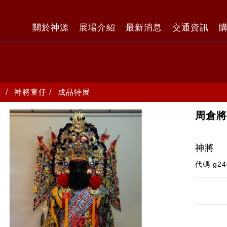
關於神源
展場介紹
最新消息
交通資訊
神將童仔
成品特展
周倉將
神將
代碼
g24