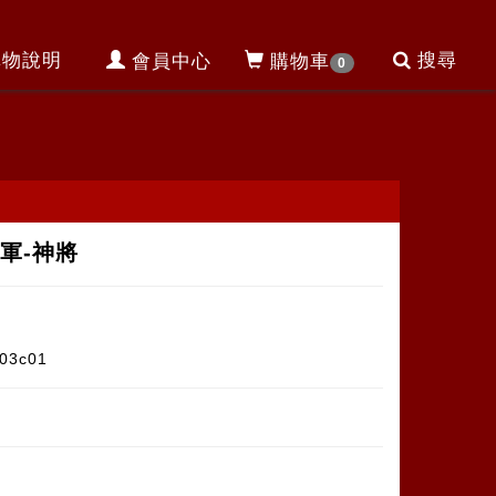
購物說明
搜尋
會員中心
購物車
0
軍-神將
03c01