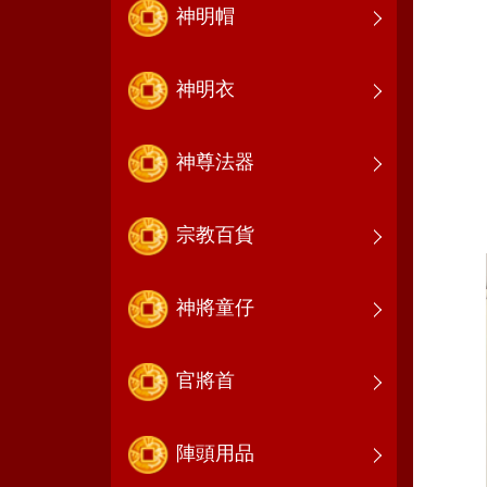
神明帽
神明衣
神尊法器
宗教百貨
神將童仔
官將首
陣頭用品