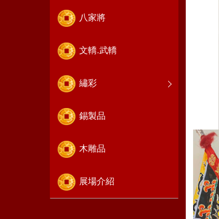
八家將
文轎.武轎
繡彩
錫製品
木雕品
展場介紹