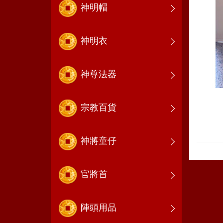
神明帽
神明衣
神尊法器
宗教百貨
神將童仔
官將首
陣頭用品