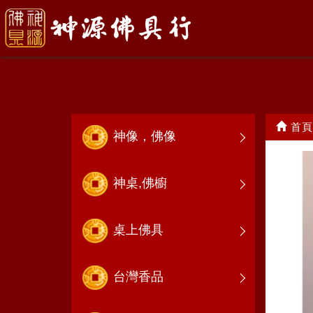
成品特展
首頁
神像，佛像
神桌,佛櫥
桌上佛具
台灣香品