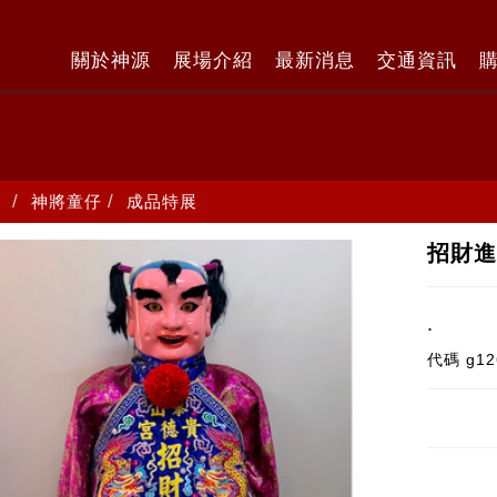
關於神源
展場介紹
最新消息
交通資訊
神將童仔
成品特展
招財
.
代碼
g12