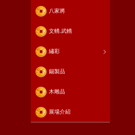
八家將
文轎.武轎
繡彩
錫製品
木雕品
展場介紹